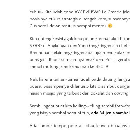
Yuhuu~ Kita udah coba AYCE di BWP La Grande Jala
posisinya cukup strategis di tengah kota, suasanany
Cus scroll down teruuus sampai mentok
Kita dateng kesini agak kecepetan karena takut hu
5.000 di Angkringan den Yono (angkringan ala chef 
Ramadhan selain angkringan ada juga menu kolak, 
puas gini. Bubur sumsumnya enak deh. Posisi geroba
sambil motong jalan kalau mau ke BEC :9
Nah, karena temen-temen udah pada dateng, langsun
puasa. Sesampainya di lantai 3 kita disambut dengan n
hiasan mesjid yang terbuat dari cokelat dan
carving
Sambil ngabuburit kita keliling-keliling sambil foto-f
yang isinya sambal semua! Yup,
ada 34 jenis samba
Ada sambel tempe, pete, ati, cikur, leunca, buaaa