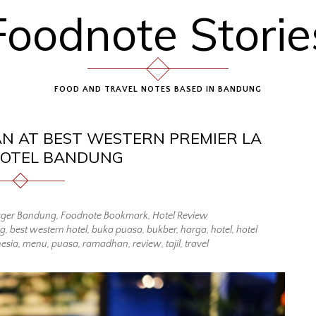
Foodnote Storie
FOOD AND TRAVEL NOTES BASED IN BANDUNG
N AT BEST WESTERN PREMIER LA
OTEL BANDUNG
gger Bandung
,
Foodnote Bookmark
,
Hotel Review
g
,
best western hotel
,
buka puasa
,
bukber
,
harga
,
hotel
,
hotel
esia
,
menu
,
puasa
,
ramadhan
,
review
,
tajil
,
travel