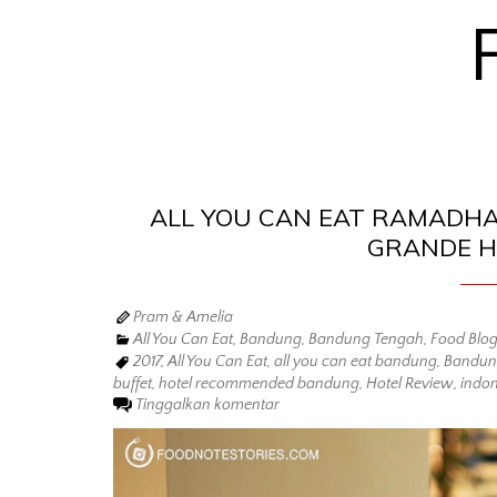
ALL YOU CAN EAT RAMADHA
GRANDE H
Pram & Amelia
All You Can Eat
,
Bandung
,
Bandung Tengah
,
Food Blo
2017
,
All You Can Eat
,
all you can eat bandung
,
Bandun
buffet
,
hotel recommended bandung
,
Hotel Review
,
indon
Tinggalkan komentar