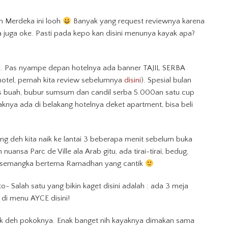
n Merdeka ini looh
Banyak yang request reviewnya karena
a juga oke. Pasti pada kepo kan disini menunya kayak apa?
jan. Pas nyampe depan hotelnya ada banner TAJIL SERBA
hotel, pernah kita review sebelumnya
disini
). Spesial bulan
es buah, bubur sumsum dan candil serba 5.000an satu cup
knya ada di belakang hotelnya deket apartment, bisa beli
g deh kita naik ke lantai 3 beberapa menit sebelum buka
uansa Parc de Ville ala Arab gitu, ada tirai-tirai, bedug,
semangka bertema Ramadhan yang cantik
oto~ Salah satu yang bikin kaget disini adalah : ada 3 meja
l
di menu AYCE disini!
nyak deh pokoknya. Enak banget nih kayaknya dimakan sama