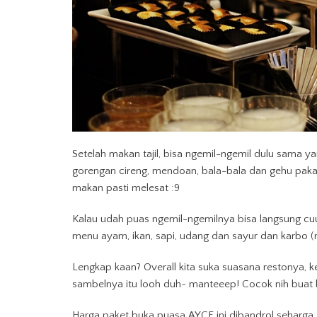
Setelah makan tajil, bisa ngemil-ngemil dulu sama y
gorengan cireng, mendoan, bala-bala dan gehu paka
makan pasti melesat :9
Kalau udah puas ngemil-ngemilnya bisa langsung cuuu
menu ayam, ikan, sapi, udang dan sayur dan karbo (
Lengkap kaan? Overall kita suka suasana restonya,
sambelnya itu looh duh~ manteeep! Cocok nih buat 
Harga paket buka puasa AYCE ini dibandrol seharga