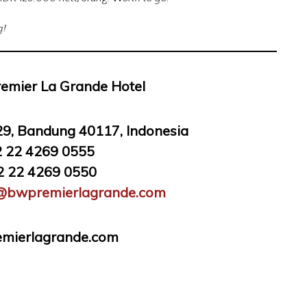
g!
emier La Grande Hotel
29, Bandung 40117, Indonesia
62 22 4269 0555
62 22 4269 0550
n@bwpremierlagrande.com
emierlagrande.com