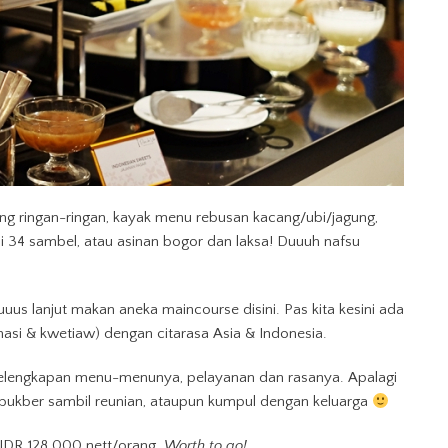
ang ringan-ringan, kayak menu rebusan kacang/ubi/jagung,
i 34 sambel, atau asinan bogor dan laksa! Duuuh nafsu
us lanjut makan aneka maincourse disini. Pas kita kesini ada
nasi & kwetiaw) dengan citarasa Asia & Indonesia.
 kelengkapan menu-menunya, pelayanan dan rasanya. Apalagi
bukber sambil reunian, ataupun kumpul dengan keluarga
 IDR 128.000 nett/orang.
Worth to go!