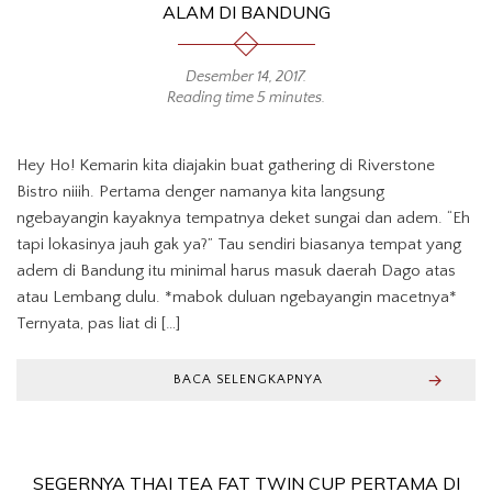
ALAM DI BANDUNG
Desember 14, 2017
.
Reading time 5 minutes.
Hey Ho! Kemarin kita diajakin buat gathering di Riverstone
Bistro niiih. Pertama denger namanya kita langsung
ngebayangin kayaknya tempatnya deket sungai dan adem. “Eh
tapi lokasinya jauh gak ya?” Tau sendiri biasanya tempat yang
adem di Bandung itu minimal harus masuk daerah Dago atas
atau Lembang dulu. *mabok duluan ngebayangin macetnya*
Ternyata, pas liat di […]
BACA SELENGKAPNYA
SEGERNYA THAI TEA FAT TWIN CUP PERTAMA DI