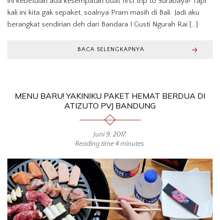
ini kebetulan ada kesempatan buat first trip to Surabaya! Tapi
kali ini kita gak sepaket, soalnya Pram masih di Bali. Jadi aku
berangkat sendirian deh dari Bandara I Gusti Ngurah Rai […]
BACA SELENGKAPNYA
MENU BARU! YAKINIKU PAKET HEMAT BERDUA DI
ATIZUTO PVJ BANDUNG
Juni 9, 2017
.
Reading time 4 minutes.