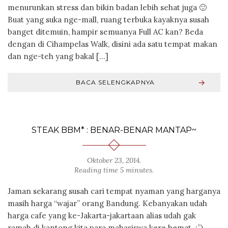
menurunkan stress dan bikin badan lebih sehat juga 🙂
Buat yang suka nge-mall, ruang terbuka kayaknya susah
banget ditemuin, hampir semuanya Full AC kan? Beda
dengan di Cihampelas Walk, disini ada satu tempat makan
dan nge-teh yang bakal […]
BACA SELENGKAPNYA
STEAK BBM* : BENAR-BENAR MANTAP~
Oktober 23, 2014
.
Reading time 5 minutes.
Jaman sekarang susah cari tempat nyaman yang harganya
masih harga “wajar” orang Bandung. Kebanyakan udah
harga cafe yang ke-Jakarta-jakartaan alias udah gak
ramah di kantong kita para mahasiswa kere hemat. :”)